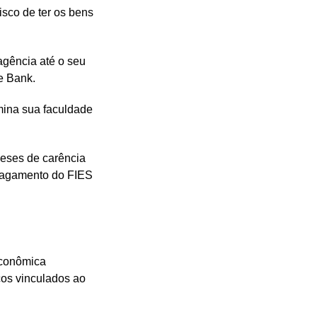
isco de ter os bens
agência até o seu
e Bank.
mina sua faculdade
meses de carência
o pagamento do FIES
 Econômica
ços vinculados ao