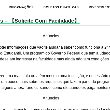
INFORMAÇÕES
BOLETOS E FATURAS
INVESTIMEN
ies – 【Solicite Com Facilidade】
Anúncios
obter informações que vão te ajudar a saber como funciona a 2ª
 Estudantil. Um program do Governo Federal que tem ajudado e
desejam ingressar na faculdade mas ainda não tem condições 
azer uma matricula ou atém mesmo uma inscrição, é necessário
um pouco mais sobre os requisitos que fazem parte do program
e alguns anos. Tano cursando, como efetuando os pagamentos 
Anúncios
ias aqui vai mostrar como pode ser feitos os pagamentos da fa