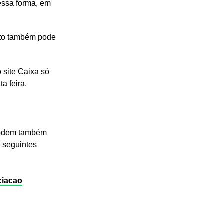
essa forma, em
nto também pode
 site Caixa só
a feira.
 podem também
s seguintes
ciacao