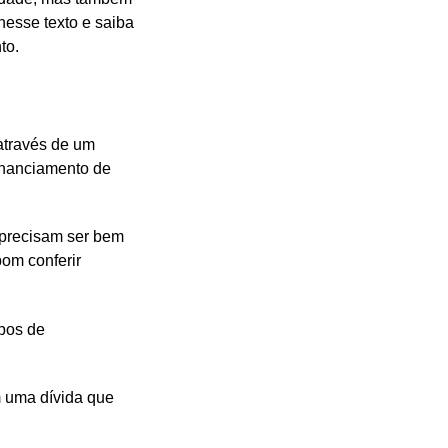
nesse texto e saiba
to.
através de um
financiamento de
 precisam ser bem
om conferir
ipos de
m uma dívida que