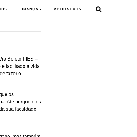

TOS
FINANÇAS
APLICATIVOS
 Via Boleto FIES –
 facilitado a vida
de fazer o
 que os
a. Até porque eles
da sua faculdade.
culdade, mas também