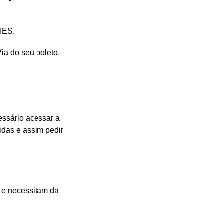
FIES.
Via do seu boleto.
essário acessar a
idas e assim pedir
l e necessitam da