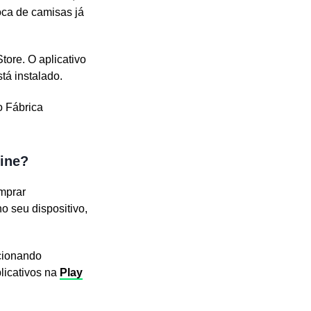
oca de camisas já
tore. O aplicativo
tá instalado.
o Fábrica
line?
omprar
o seu dispositivo,
ncionando
plicativos na
Play