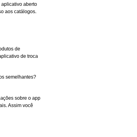
aplicativo aberto
so aos catálogos.
odutos de
plicativo de troca
igos semelhantes?
liações sobre o app
ais. Assim você