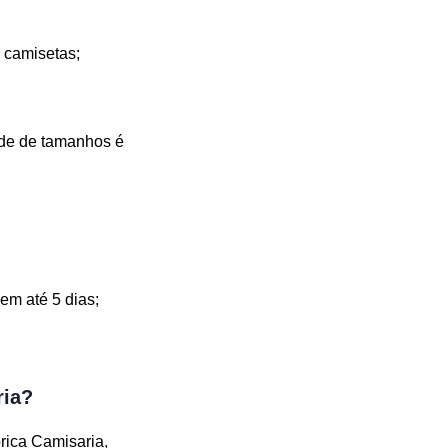
 camisetas;
ade de tamanhos é
em até 5 dias;
ria?
rica Camisaria,