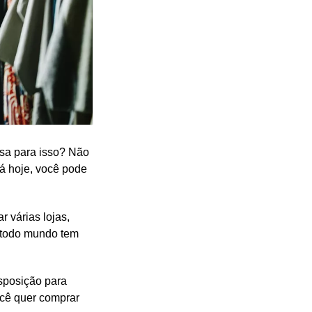
asa para isso? Não
á hoje, você pode
 várias lojas,
m todo mundo tem
sposição para
você quer comprar