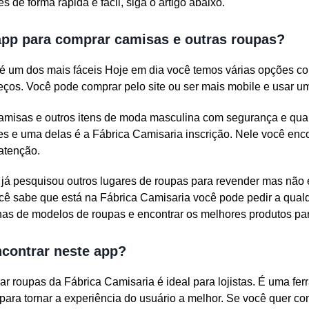
s de forma rápida e fácil, siga o artigo abaixo.
app para comprar camisas e outras roupas?
é um dos mais fáceis Hoje em dia você temos várias opções co
reços. Você pode comprar pelo site ou ser mais mobile e usar u
misas e outros itens de moda masculina com segurança e qual
s e uma delas é a Fábrica Camisaria inscrição. Nele você enco
atenção.
 já pesquisou outros lugares de roupas para revender mas não
ê sabe que está na Fábrica Camisaria você pode pedir a qua
enas de modelos de roupas e encontrar os melhores produtos par
ncontrar neste app?
ar roupas da Fábrica Camisaria é ideal para lojistas. É uma fe
para tornar a experiência do usuário a melhor. Se você quer c