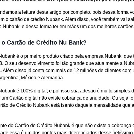
ndamos a leitura deste artigo por completo, pois dessa forma v
 o cartão de crédito Nubank. Além disso, você também vai sab
o Nubank, e dessa forma ter em mãos um dos melhores cartões 
o Cartão de Crédito Nu Bank?
Nubank é o primeiro produto criado pela empresa Nubank, que 
3. O seu desenvolvimento foi tão grande que atualmente a Nub
s. Além disso já conta com mais de 12 milhões de clientes co
 Argentina, México e Alemanha.
Nubank é 100% digital, e por isso sua adesão é muito simples d
e um Cartão digital não existe cobrança de anuidade. Ou seja, o
rtão de Crédito Nubank está isento daquela mensalidade que a
ante do Cartão de Crédito Nubank é que não existe a cobrança d
ade essa é um dos pontos mais diferenciados desse belíssimo 