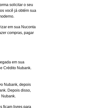
orma solicitar o seu
tos você já obtém sua
 moderno.
rizar em sua Nuconta
azer compras, pagar
chegada em sua
de Crédito Nubank.
ivo Nubank, depois
ank. Depois disso,
o Nubank.
 ficam livres para