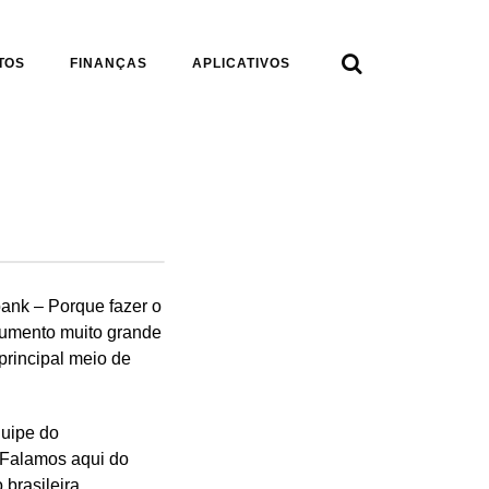

TOS
FINANÇAS
APLICATIVOS
bank – Porque fazer o
aumento muito grande
principal meio de
quipe do
 Falamos aqui do
brasileira.