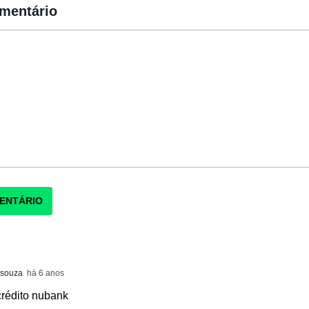
omentário
 souza
há 6 anos
crédito nubank