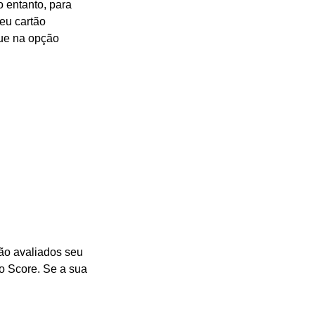
 entanto, para
seu cartão
que na opção
rão avaliados seu
o Score. Se a sua