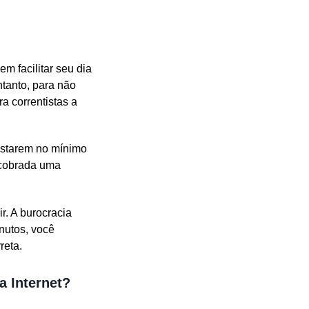
 facilitar seu dia
ntanto, para não
a correntistas a
astarem no mínimo
á cobrada uma
r. A burocracia
nutos, você
reta.
a Internet?