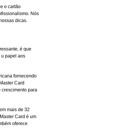
e o cartão
ofissionalismo. Nós
nossas dicas.
ressante, é que
 u papel aos
ricana fornecendo
 Master Card
e crescimento para
 em mais de 32
 Master Card é um
ambém oferece