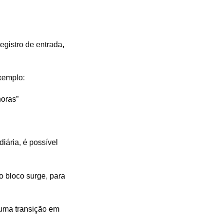
egistro de entrada,
xemplo:
horas”
iária, é possível
 bloco surge, para
 uma transição em