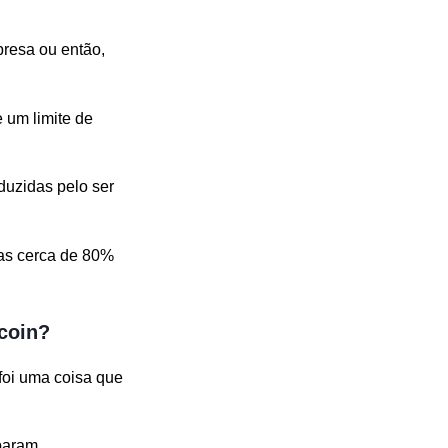
presa ou então,
 um limite de
uzidas pelo ser
nas cerca de 80%
coin?
foi uma coisa que
baram.