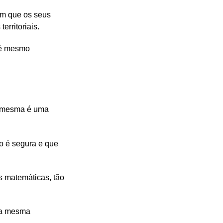
com que os seus
erritoriais.
até mesmo
 a mesma é uma
o é segura e que
s matemáticas, tão
s a mesma