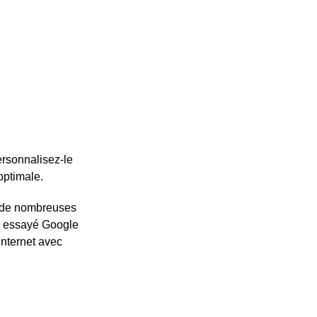
ersonnalisez-le
optimale.
r de nombreuses
re essayé Google
Internet avec